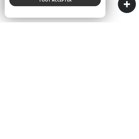
AGENCE ALBALYS IMMOBILIER
L'IMMOBILIER À VOTRE SERVICE
ALBALYS Immobilier est une agence immobilière
indépendante et familiale.
Cette particularité est la garantie de pouvoir
construire une relation de confiance sur le long
terme, car nous n'avons pas le problème de turn-
over que peuvent rencontrer les grandes enseignes
nationales.
Vous pouvez venir nous rencontrer dans notre