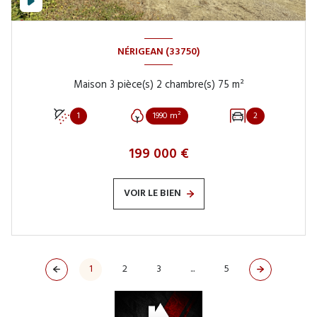
NÉRIGEAN (33750)
Maison 3 pièce(s) 2 chambre(s) 75 m²
1
1990 m²
2
199 000 €
VOIR LE BIEN
1
2
3
...
5