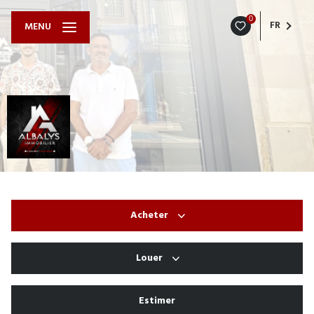
0
FR
MENU
Acheter
Louer
De l'ancien
De l'immo pro
Estimer
à l'année