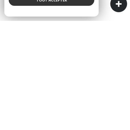
AGENCE ALBALYS IMMOBILIER
L'IMMOBILIER À VOTRE SERVICE
ALBALYS Immobilier est une agence immobilière
indépendante et familiale.
Cette particularité est la garantie de pouvoir
construire une relation de confiance sur le long
terme, car nous n'avons pas le problème de turn-
over que peuvent rencontrer les grandes enseignes
nationales.
Vous pouvez venir nous rencontrer dans notre