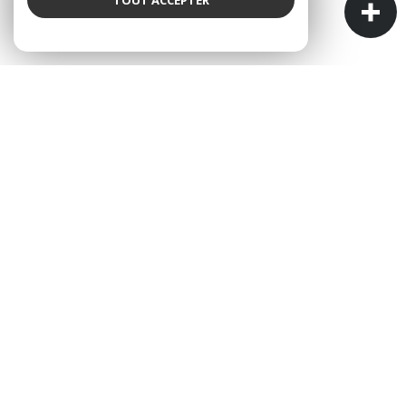
AGENCE ALBALYS IMMOBILIER
L'IMMOBILIER À VOTRE SERVICE
ALBALYS Immobilier est une agence immobilière
indépendante et familiale.
Cette particularité est la garantie de pouvoir
construire une relation de confiance sur le long
terme, car nous n'avons pas le problème de turn-
over que peuvent rencontrer les grandes enseignes
nationales.
Vous pouvez venir nous rencontrer dans notre