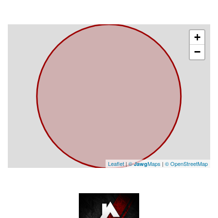
+
−
Leaflet
|
©
Maps
|
© OpenStreetMap
Jawg