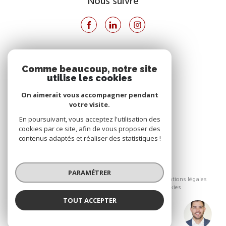
Nous suivre
VOTRE ESPACE
Comme beaucoup, notre site
utilise les cookies
Espace propriétaire
On aimerait vous accompagner pendant
votre visite.
SE CONNECTER
En poursuivant, vous acceptez l'utilisation des
cookies par ce site, afin de vous proposer des
contenus adaptés et réaliser des statistiques !
© 2026 | Tous droits réservés
PARAMÉTRER
Nos honoraires
Nos partenaires
Mentions légales
Admin
Politique RGPD
Cookies
TOUT ACCEPTER
Réalisé par :
Simon THOMAS
Négociateur