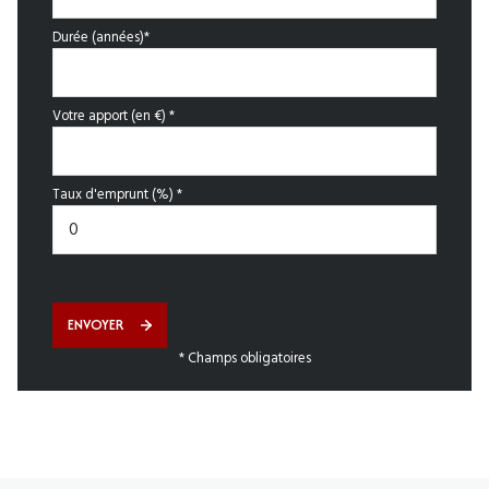
Durée (années)*
Votre apport (en €) *
Taux d'emprunt (%) *
ENVOYER
* Champs obligatoires