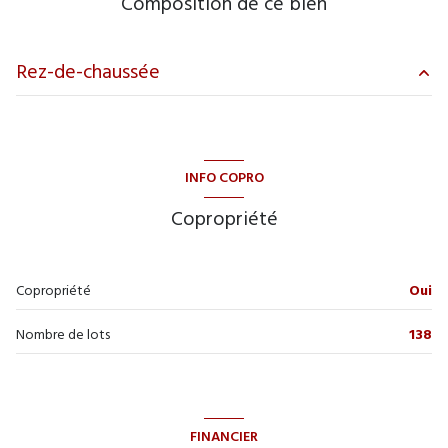
Composition de ce bien
2ème étage
Rez-de-chaussée
3 étage(s)
entrepot
3.8 m²
ascenseur
WC
1.1 m²
INFO COPRO
salle d'eau
2.5 m²
balcon
Copropriété
chambre
11.8 m²
accès handicapé
salon/sejour
22.5 m²
Copropriété
Oui
balcon
3.5 m²
Nombre de lots
138
FINANCIER