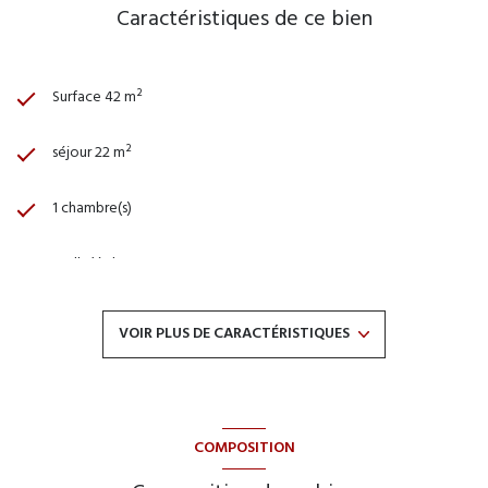
Caractéristiques de ce bien
Surface 42 m²
séjour 22 m²
1 chambre(s)
1 salle(s) d'eau
construit en 2008
VOIR PLUS DE CARACTÉRISTIQUES
cuisine américaine (semi-équipée)
Chauffage individuel : radiateur (electrique)
COMPOSITION
1 parking(s)