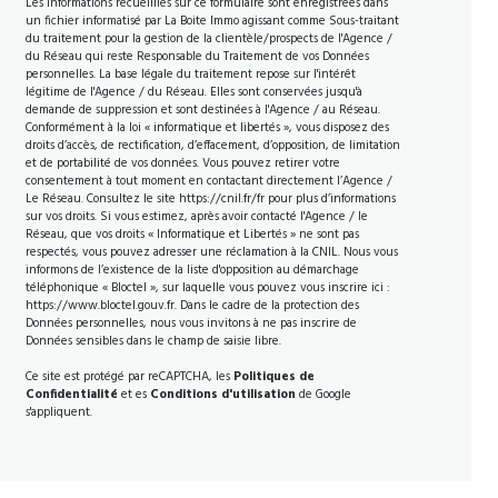
Les informations recueillies sur ce formulaire sont enregistrées dans
un fichier informatisé par La Boite Immo agissant comme Sous-traitant
du traitement pour la gestion de la clientèle/prospects de l'Agence /
du Réseau qui reste Responsable du Traitement de vos Données
personnelles. La base légale du traitement repose sur l'intérêt
légitime de l'Agence / du Réseau. Elles sont conservées jusqu'à
demande de suppression et sont destinées à l'Agence / au Réseau.
Conformément à la loi « informatique et libertés », vous disposez des
droits d’accès, de rectification, d’effacement, d’opposition, de limitation
et de portabilité de vos données. Vous pouvez retirer votre
consentement à tout moment en contactant directement l’Agence /
Le Réseau. Consultez le site
https://cnil.fr/fr
pour plus d’informations
sur vos droits. Si vous estimez, après avoir contacté l'Agence / le
Réseau, que vos droits « Informatique et Libertés » ne sont pas
respectés, vous pouvez adresser une réclamation à la CNIL. Nous vous
informons de l’existence de la liste d'opposition au démarchage
téléphonique « Bloctel », sur laquelle vous pouvez vous inscrire ici :
https://www.bloctel.gouv.fr
. Dans le cadre de la protection des
Données personnelles, nous vous invitons à ne pas inscrire de
Données sensibles dans le champ de saisie libre.
Ce site est protégé par reCAPTCHA, les
Politiques de
Confidentialité
et es
Conditions d'utilisation
de Google
s'appliquent.