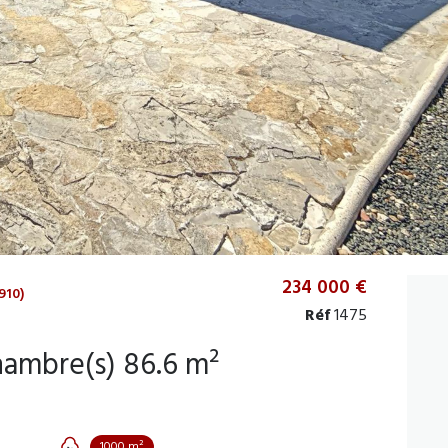
234 000 €
910)
Réf
1475
Maison 4 pièce(s) 3 chambre(s) 86.6 m²
1000 m²