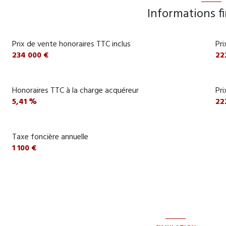
chambre
Informations f
chambre
Prix de vente honoraires TTC inclus
Pri
salle d'eau
234 000 €
22
WC
Dégagement
Honoraires TTC à la charge acquéreur
Pri
5,41 %
22
cellier
Taxe foncière annuelle
1 100 €