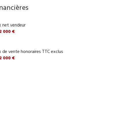
9.1 m²
inancières
12 m²
x net vendeur
4.9 m²
2 000 €
1.5 m²
5.5 m²
x de vente honoraires TTC exclus
2 000 €
2.6 m²