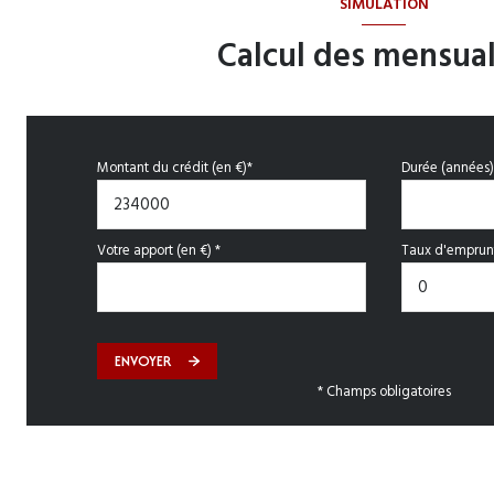
SIMULATION
Calcul des mensual
Montant du crédit (en €)*
Durée (années)
Votre apport (en €) *
Taux d'emprunt
ENVOYER
* Champs obligatoires