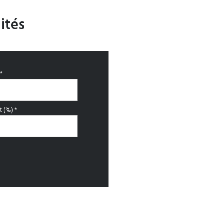
ités
*
 (%) *