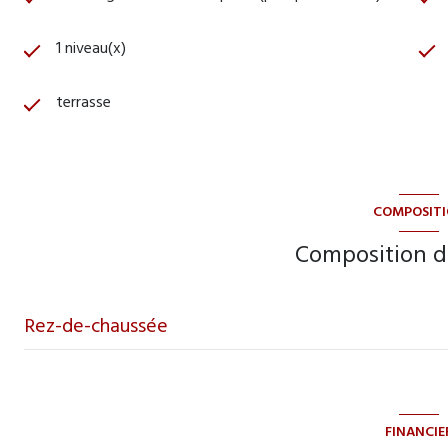
1 niveau(x)
terrasse
COMPOSIT
Composition d
Rez-de-chaussée
Séjour / Cuisine
chambre
FINANCIE