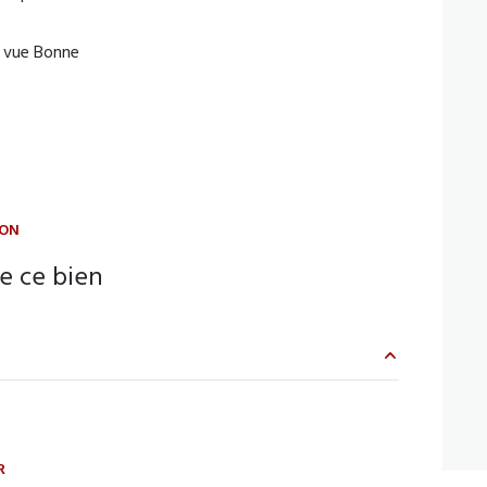
vue Bonne
ION
e ce bien
40 m²
11 m²
R