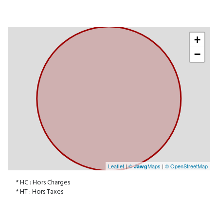
entrée
8 m²
couloir
7 m²
+
réserve
2 m²
−
vestiaire 1
24 m²
bureau
10 m²
Vestiaire 2
18 m²
Salle 1
80 m²
Salle 2
160 m²
Annexe 1
28 m²
Annexe 2
34 m²
Leaflet
|
©
Maps
|
© OpenStreetMap
Jawg
* HC : Hors Charges
* HT : Hors Taxes