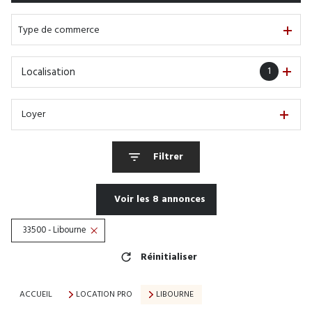
De l'immo pro
Type de commerce
1
Localisation
Loyer
Filtrer
Voir les
8
annonces
33500 - Libourne
Réinitialiser
ACCUEIL
LOCATION PRO
LIBOURNE