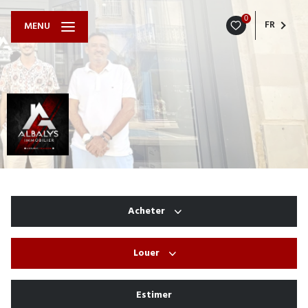
0
FR
MENU
Acheter
Louer
De l'ancien
De l'immo pro
Estimer
à l'année