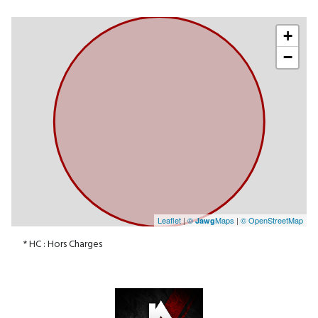
+
−
Leaflet
|
©
Maps
|
© OpenStreetMap
Jawg
* HC : Hors Charges