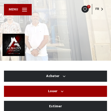
0
FR
MENU
Acheter
Louer
De l'ancien
De l'immo pro
Estimer
à l'année