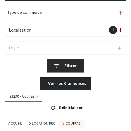
De l'immo pro
Type de commerce
1
Localisation
Loyer
Filtrer
Voir les
0
annonces
33230 - Coutras
Réinitialiser
ACCUEIL
LOCATION PRO
COUTRAS