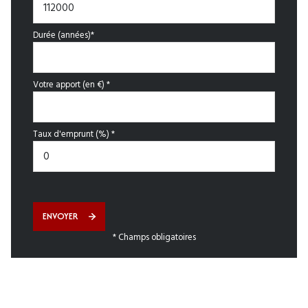
Durée (années)*
Votre apport (en €) *
Taux d'emprunt (%) *
ENVOYER
* Champs obligatoires