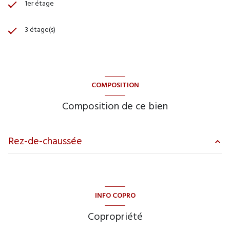
1er étage
3 étage(s)
COMPOSITION
Composition de ce bien
Rez-de-chaussée
entrée
3 m²
Séjour/Cuisine
20 m²
INFO COPRO
WC
1 m²
Copropriété
chambre
13.6 m²