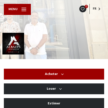
0
FR
MENU
Acheter
Louer
De l'ancien
De l'immo pro
Estimer
à l'année