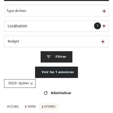
De l'immo pro
Type de bien
1
Localisation
Budget
Filtrer
Voir les
1
annonces
33320 - Eysines
Réinitialiser
ACCUEIL
VENTE
EYSINES