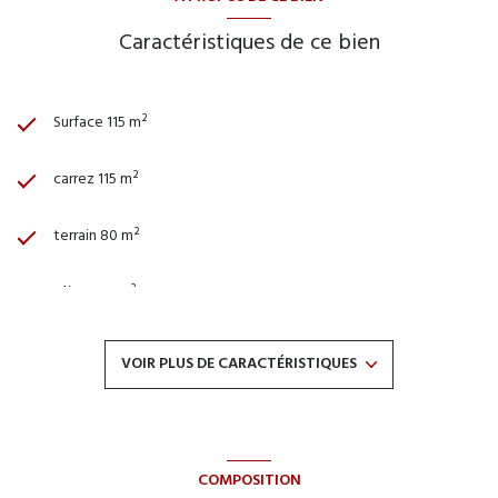
Caractéristiques de ce bien
Surface 115 m²
carrez 115 m²
terrain 80 m²
séjour 40 m²
3 chambre(s)
VOIR PLUS DE CARACTÉRISTIQUES
1 salle(s) d'eau
construit en 1900
COMPOSITION