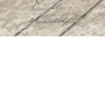
R
E SERVICE
dépendante et familiale.
uire une relation de
e problème de turn-over
nales.