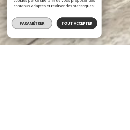
cookies par ce site, afin de vous proposer des
contenus adaptés et réaliser des statistiques !
PARAMÉTRER
TOUT ACCEPTER
AGENCE ALBALYS IMMOBILIE
L'IMMOBILIER À VOTR
ALBALYS Immobilier est une agence immobilière in
Cette particularité est la garantie de pouvoir constr
confiance sur le long terme, car nous n'avons pas l
que peuvent rencontrer les grandes enseignes natio